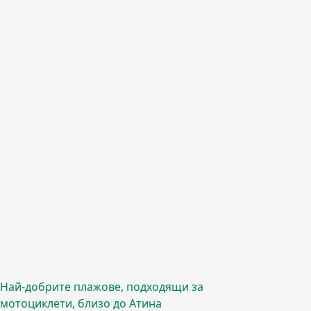
Най-добрите плажове, подходящи за
мотоциклети, близо до Атина