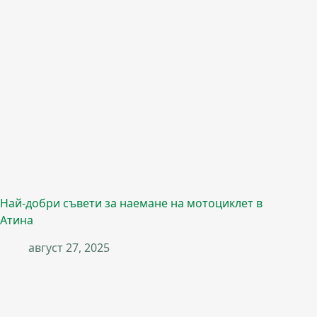
Най-добри съвети за наемане на мотоциклет в
Атина
август 27, 2025