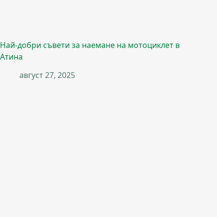
Най-добри съвети за наемане на мотоциклет в
Атина
август 27, 2025