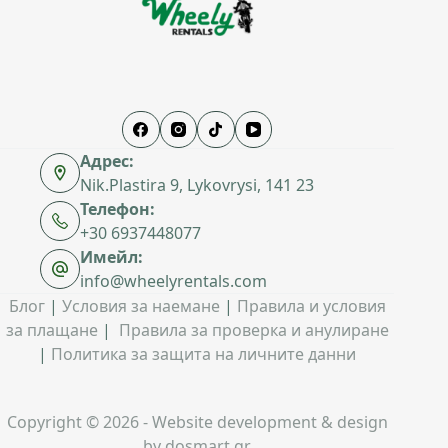
Адрес:
Nik.Plastira 9, Lykovrysi, 141 23
Телефон:
+30 6937448077
Имейл:
info@wheelyrentals.com
Блог
|
Условия за наемане
|
Правила и условия
за плащане
|
Правила за проверка и анулиране
|
Политика за защита на личните данни
Copyright © 2026 - Website development & design
by
dosmart.gr