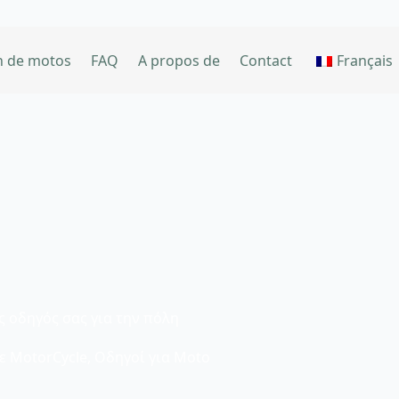
n de motos
FAQ
A propos de
Contact
Français
ς οδηγός σας για την πόλη
ε MotorCycle
,
Οδηγοί για Moto