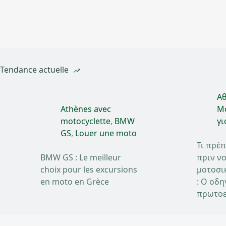
Tendance actuelle
Αθ
Athènes avec
Mo
motocyclette
,
BMW
γι
GS
,
Louer une moto
Τι πρέπ
BMW GS : Le meilleur
πριν νο
choix pour les excursions
μοτοσι
en moto en Grèce
: Ο οδη
πρωτοε