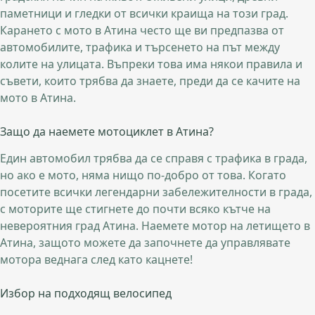
паметници и гледки от всички краища на този град.
Карането с мото в Атина често ще ви предпазва от
автомобилите, трафика и търсенето на път между
колите на улицата. Въпреки това има някои правила и
съвети, които трябва да знаете, преди да се качите на
мото в Атина.
Защо да наемете мотоциклет в Атина?
Един автомобил трябва да се справя с трафика в града,
но ако е мото, няма нищо по-добро от това. Когато
посетите всички легендарни забележителности в града,
с моторите ще стигнете до почти всяко кътче на
невероятния град Атина. Наемете мотор на летището в
Атина, защото можете да започнете да управлявате
мотора веднага след като кацнете!
Избор на подходящ велосипед