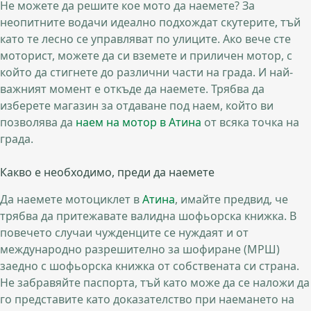
Не можете да решите кое мото да наемете? За
неопитните водачи идеално подхождат скутерите, тъй
като те лесно се управляват по улиците. Ако вече сте
моторист, можете да си вземете и приличен мотор, с
който да стигнете до различни части на града. И най-
важният момент е откъде да наемете. Трябва да
изберете магазин за отдаване под наем, който ви
позволява да
наем на мотор в Атина
от всяка точка на
града.
Какво е необходимо, преди да наемете
Да наемете мотоциклет в
Атина
, имайте предвид, че
трябва да притежавате валидна шофьорска книжка. В
повечето случаи чужденците се нуждаят и от
международно разрешително за шофиране (МРШ)
заедно с шофьорска книжка от собствената си страна.
Не забравяйте паспорта, тъй като може да се наложи да
го представите като доказателство при наемането на