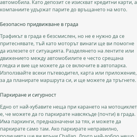
автомобила. Като депозит се изискват кредитни карти, а
компаниите удържат парите до връщането на мото.
Безопасно придвижване в града
Трафикът в града е безсмислен, но не е нужно да се
притеснявате, тъй като моторът винаги ще ви помогне
да излезете от ситуацията. Разделянето на лентите или
движението между автомобилите е често срещана
гледка и вие ще можете да се включите в автопарка.
Използвайте всеки пътеводител, карта или приложение,
за да планирате маршрута си, и ще можете да тръгнете.
Паркиране и сигурност
Едно от най-хубавите неща при карането на мотоциклет
е, че можете да го паркирате навсякъде (почти) в града.
Има паркинги, предназначени за тях, и можете да
паркирате само там. Ако паркирате неправилно,
полицията ще ви връчи Challan. Друго най-добро нещо