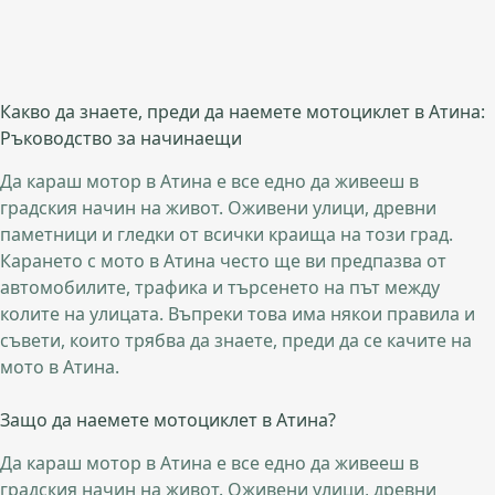
Какво да знаете, преди да наемете мотоциклет в Атина:
Ръководство за начинаещи
Да караш мотор в Атина е все едно да живееш в
градския начин на живот. Оживени улици, древни
паметници и гледки от всички краища на този град.
Карането с мото в Атина често ще ви предпазва от
автомобилите, трафика и търсенето на път между
колите на улицата. Въпреки това има някои правила и
съвети, които трябва да знаете, преди да се качите на
мото в Атина.
Защо да наемете мотоциклет в Атина?
Да караш мотор в Атина е все едно да живееш в
градския начин на живот. Оживени улици, древни