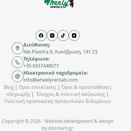
Διεύθυνση:
Nik.Plastira 9, Λυκόβρυση, 141 23
Τηλέφωνο:
+30 6937448077
Ηλεκτρονικό ταχυδρομείο:
info@wheelyrentals.com
Blog
|
Όροι ενοικίασης
|
Όροι & προϋποθέσεις
πληρωμής
|
Έλεγχος & πολιτική ακύρωσης
|
Πολιτική προστασίας προσωπικών δεδομένων
Copyright © 2026 - Website development & design
by
dosmart.gr