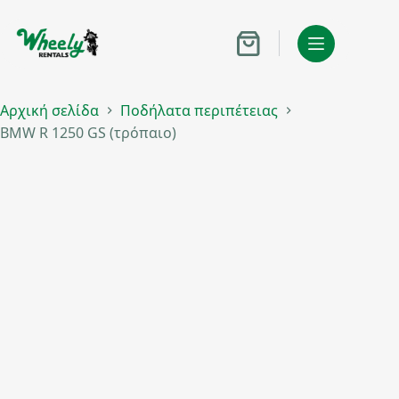
BMW R 1250 GS (τρόπαιο)
Μετάβαση
Από το
120,00
€
/
στο
Ημέρα
Διαβάστε περισσότερα
περιεχόμενο
Καλάθι
συμπεριλαμβανομένου
Αγορών
του ΦΠΑ
Αρχική σελίδα
Ποδήλατα περιπέτειας
BMW R 1250 GS (τρόπαιο)