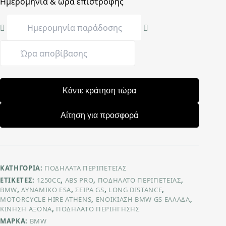
Ημερομηνία & ώρα επιστροφής
Κάντε κράτηση τώρα
Αίτηση για προσφορά
ΚΑΤΗΓΟΡΊΑ:
ΠΟΔΉΛΑΤΑ ΠΕΡΙΠΈΤΕΙΑΣ
ΕΤΙΚΈΤΕΣ:
1250CC
,
ABS PRO
,
ΠΟΔΉΛΑΤΟ ΠΕΡΙΠΈΤΕΙΑΣ
,
BMW
,
ΔΥΝΑΜΙΚΌ ESA
,
ΣΕΙΡΆ GS
,
LONG DISTANCE
,
MOTORCYCLE HIRE ATHENS
,
ΕΝΟΙΚΊΑΣΗ BMW GS ΕΛΛΆΔΑ
,
ΚΊΝΗΣΗ ΆΞΟΝΑ
,
ΠΟΔΉΛΑΤΟ ΠΕΡΙΉΓΗΣΗΣ
ΜΆΡΚΑ:
BMW