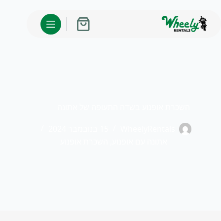
לג
תוכן
עגלת
קניות
השכרת אופנוע בשדה התעופה של אתונה
WheelyRentals
15 בנובמבר 2024
אתונה עם אופנוע
,
השכרת אופנוע