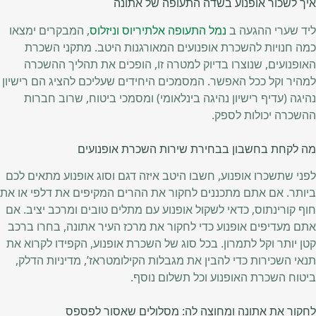
איך לשכור אופנוע בשדה התעופה של אתונה
ליד שערי ההגעה ב
נמל התעופה אלתיריוס וניזלוס
, המבקרים ימצאו
כמה חנויות להשכרת אופנועים המאורגנות היטב. מתקני השכרת
האופנועים, שנוצרו בדיוק למטרה זו, הופכים את תהליך ההשכרה
למהיר וקל ככל האפשר. המסמכים היחידים שעליכם להציג הם רישיון
נהיגה (עדיף רישיון נהיגה בינלאומי) ומסמכי ביטוח, שרוב חברות
ההשכרה יכולות לספק.
מה לקחת בחשבון בבחירת שירות השכרת אופנועים
לפני שתשכרו אופנוע, חשבו היטב איזה דגם וסוג אופנוע מתאים לכם
ביותר. אם אתם מתכננים לחקור את ההרים המקיפים את דלפי או את
חוף קורינתוס, כדאי לשקול אופנוע עם מתלים טובים ומרכב יציב. אם
אתם מעדיפים אופנוע כדי לחקור את מרכז העיר אתונה, בחרו ברכב
קטן יותר וקל לתמרון. בכל סוג של השכרת אופנוע, הקפידו לקרוא את
תנאי השכירות כדי להבין את מגבלות הקילומטראז’, מדיניות הדלק,
ביטוח השכרת האופנוע וכל תשלום נוסף.
לחקור את אתונה ומחוצה לה: מסלולים שאסור לפספס