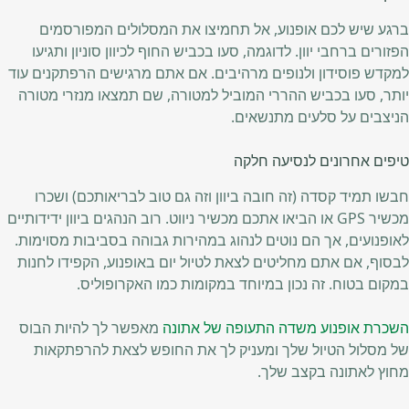
ברגע שיש לכם אופנוע, אל תחמיצו את המסלולים המפורסמים
הפזורים ברחבי יוון. לדוגמה, סעו בכביש החוף לכיוון סוניון ותגיעו
למקדש פוסידון ולנופים מרהיבים. אם אתם מרגישים הרפתקנים עוד
יותר, סעו בכביש ההררי המוביל למטורה, שם תמצאו מנזרי מטורה
הניצבים על סלעים מתנשאים.
טיפים אחרונים לנסיעה חלקה
חבשו תמיד קסדה (זה חובה ביוון וזה גם טוב לבריאותכם) ושכרו
מכשיר GPS או הביאו אתכם מכשיר ניווט. רוב הנהגים ביוון ידידותיים
לאופנועים, אך הם נוטים לנהוג במהירות גבוהה בסביבות מסוימות.
לבסוף, אם אתם מחליטים לצאת לטיול יום באופנוע, הקפידו לחנות
במקום בטוח. זה נכון במיוחד במקומות כמו האקרופוליס.
השכרת אופנוע משדה התעופה של אתונה
מאפשר לך להיות הבוס
של מסלול הטיול שלך ומעניק לך את החופש לצאת להרפתקאות
מחוץ לאתונה בקצב שלך.