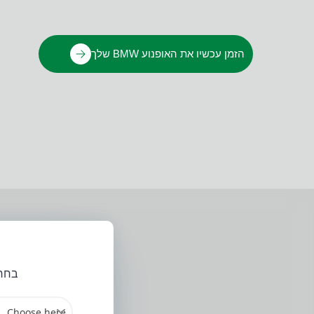
הזמן עכשיו את האופנוע BMW שלך
בחר 
Choose here