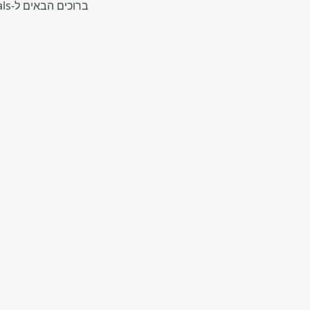
ברוכים הבאים ל-Wheely Rentals, השותף המהימן שלכם להרפתקאות אופנועים בלתי נשכחות באתונה, יוון.