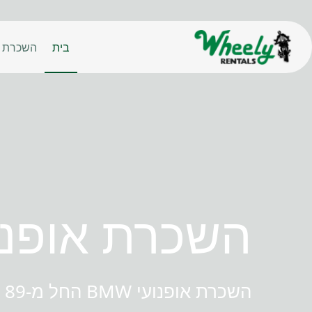
לג
תוכן
בית
השכרת א
השכרת אופנו
השכרת אופנועי BMW החל מ-89 אירו ליום