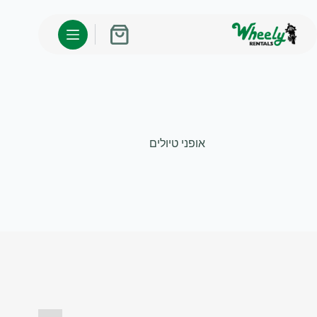
לג
תוכן
עגלת
קניות
אופני טיולים