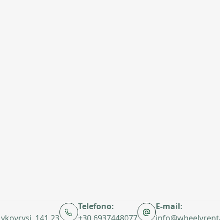
Telefono:
E-mail:
 Lykovrysi, 141 23
+30 6937448077
info@wheelyrent