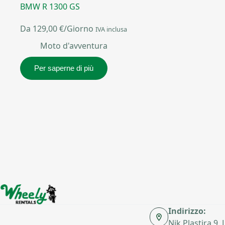
BMW R 1300 GS
Da
129,00
€
/Giorno
IVA inclusa
Moto d'avventura
Per saperne di più
Indirizzo:
Nik.Plastira 9,