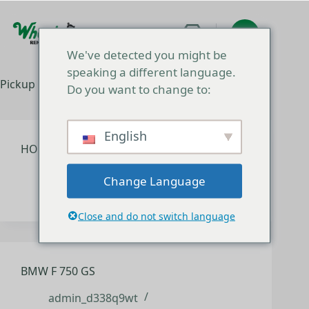
Преминаване
към
съдържанието
Количка
We've detected you might be
за
speaking a different language.
пазаруване
Pickup Location:
Пристанище Пиреус
Do you want to change to:
English
HONDA NX 500
admin_d338q9wt
Change Language
октомври 21, 2025
Close and do not switch language
BMW F 750 GS
admin_d338q9wt