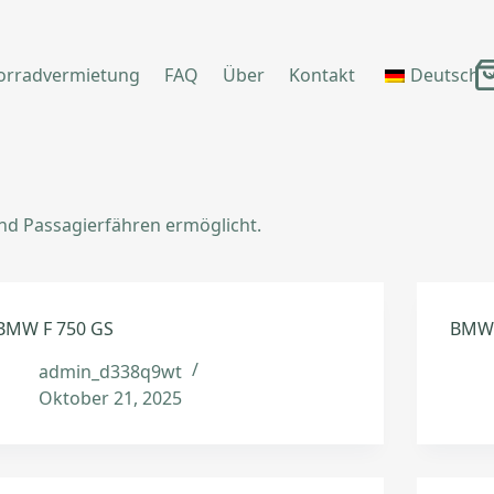
orradvermietung
FAQ
Über
Kontakt
Deutsch
Wa
und Passagierfähren ermöglicht.
BMW F 750 GS
BMW 
admin_d338q9wt
Oktober 21, 2025