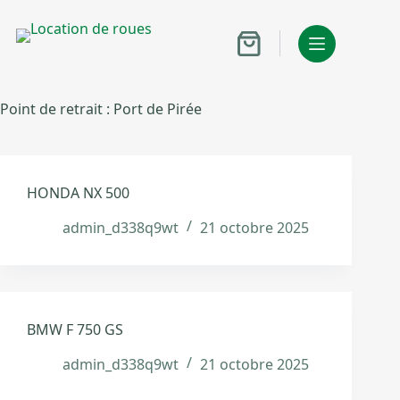
Passer
au
contenu
Panier
d’achat
Point de retrait :
Port de Pirée
HONDA NX 500
admin_d338q9wt
21 octobre 2025
BMW F 750 GS
admin_d338q9wt
21 octobre 2025