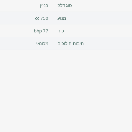
סוג דלק
בנזין
מנוע
750 cc
כוח
77 bhp
תיבות הילוכים
מכונאי