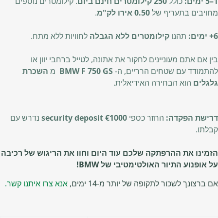
1–5 ימים:
כולל
250 קילומטרים חינם ביום
. קילומטרים נוספים
מחויבים בתעריף של
0.50 אירו לק"מ
.
6+ ימים:
תהנו
קילומטרים ללא הגבלה
לחוויות ללא מתח.
בין אם אתם מעוניינים לחקור את אתונה, לטייל ברחבי יוון או
להתמודד עם שטחים הרריים, ה-
BMW F 750 GS
מ
השכרת
גלגלים
הוא הבחירה האידיאלית.
דרישת הפקדה:
החזר כספי
€1000 security deposit
נדרש עם
קבלתו.
הזמינו את ההרפתקה שלכם עוד היום וחוו את הריגוש של רכיבה
על אופנוע התיור האולטימטיבי של BMW!
אם ברצונך לשכור לתקופה של יותר מ-14 ימים,
אנא צרו איתנו קשר.