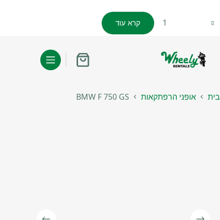
מות
קרא עוד
ל
BM
75
עגלת
G
קניות
בית
אופני הרפתקאות
BMW F 750 GS