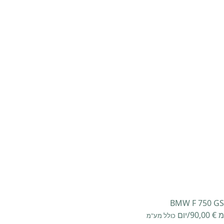
לג
תוכן
BMW F 750 GS
מ
€
90,00
/יום
כולל מע"מ