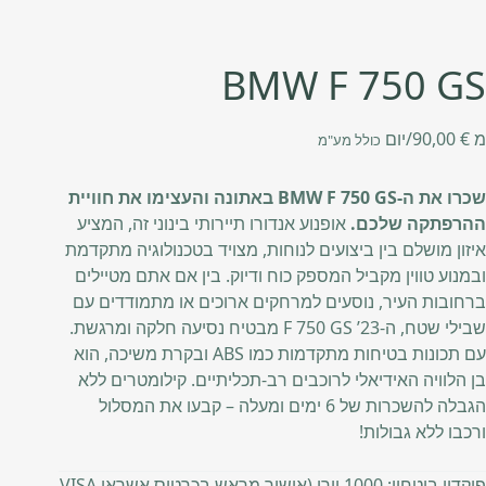
BMW F 750 GS
מ
€
90,00
/יום
כולל מע"מ
שכרו את ה-BMW F 750 GS באתונה והעצימו את חוויית
ההרפתקה שלכם.
אופנוע אנדורו תיירותי בינוני זה, המציע
איזון מושלם בין ביצועים לנוחות, מצויד בטכנולוגיה מתקדמת
ובמנוע טווין מקביל המספק כוח ודיוק. בין אם אתם מטיילים
ברחובות העיר, נוסעים למרחקים ארוכים או מתמודדים עם
שבילי שטח, ה-F 750 GS ’23 מבטיח נסיעה חלקה ומרגשת.
עם תכונות בטיחות מתקדמות כמו ABS ובקרת משיכה, הוא
בן הלוויה האידיאלי לרוכבים רב-תכליתיים. קילומטרים ללא
הגבלה להשכרות של 6 ימים ומעלה – קבעו את המסלול
ורכבו ללא גבולות!
פיקדון ביטחון: 1000 יורו (אישור מראש בכרטיס אשראי VISA