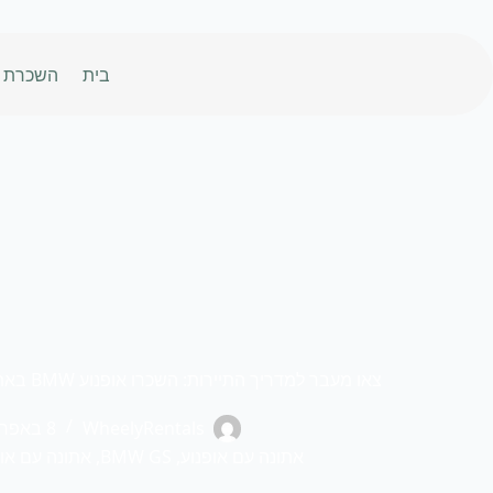
לג
תוכן
בית
השכרת א
צאו מעבר למדריך התיירות: השכרו אופנוע BMW באתונה וגלו את יוון האמיתית
WheelyRentals
8 באפריל 2025
אתונה עם אופנוע
,
BMW GS
,
אתונה עם אופ