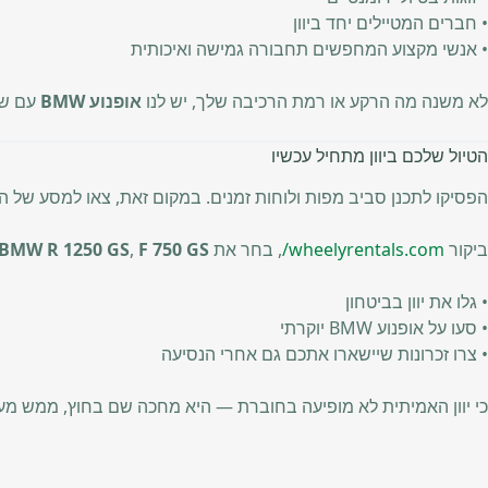
• חברים המטיילים יחד ביוון
• אנשי מקצוע המחפשים תחבורה גמישה ואיכותית
לא משנה מה הרקע או רמת הרכיבה שלך, יש לנו
אופנוע BMW
עם שמ
הטיול שלכם ביוון מתחיל עכשיו
הפסיקו לתכנן סביב מפות ולוחות זמנים. במקום זאת, צאו למסע של 
ביקור
wheelyrentals.com/
, בחר את
F 750 GS
,
BMW R 1250 GS
• גלו את יוון בביטחון
• סעו על אופנוע BMW יוקרתי
• צרו זכרונות שיישארו אתכם גם אחרי הנסיעה
כי יוון האמיתית לא מופיעה בחוברת — היא מחכה שם בחוץ, ממש מע