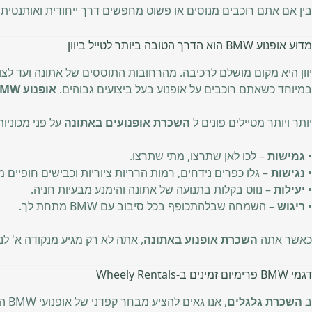
בין אם אתם רוכבים מנוסים או פשוט מחפשים דרך ייחודית ואותנטית ל
מדוע אופנוע BMW הוא הדרך הטובה ביותר לטייל ביוון
יוון היא מקום מושלם לרכיבה. מהרחובות התוססים של אתונה ועד לצוק
במיוחד כשאתם רוכבים על אופנוע בעל ביצועים גבוהים.
אופנוע BMW
יותר ויותר מטיילים פונים ל
השכרת אופנועים באתונה
על פני מכוניו
•
גמישות
– לכו לאן שתרצו, מתי שתרצו.
•
נגישות
– גלו כפרים נידחים, רמות הרריות ציוריות וכבישים חופיים 
•
יעילות
– נווט בקלות בתנועה של אתונה והימנע מבעיות חניה.
•
ריגוש
– השמחה שבלהתכופף בכל סיבוב עם BMW מתחת לך.
כאשר אתה
השכרת אופנוע באתונה
, אתה לא רק מגיע מנקודה א' ל
דגמי BMW פרימיום זמינים ב-Wheely Rentals
ב
השכרת גלגלים
, אנו גאים להציע מבחר קפדני של אופנועי BMW הידועים ביכולות ההרפתקנות, הבטיחות וחוויית הרכיבה יוצאת הדופן שלהם. הצי הנוכחי שלנו כולל: