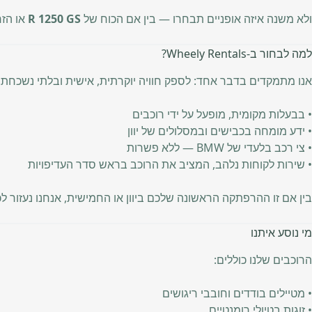
ולא משנה איזה אופניים תבחרו — בין אם הכוח של
R 1250 GS
או הזר
למה לבחור ב-Wheely Rentals?
אנו מתמקדים בדבר אחד: לספק חוויה יוקרתית, אישית ובלתי נשכחת.
• בבעלות מקומית, מופעל על ידי רוכבים
• ידע מומחה בכבישים ובמסלולים של יוון
• צי רכב בלעדי של BMW — ללא פשרות
• שירות לקוחות נלהב, המציב את הרוכב בראש סדר העדיפויות
בין אם זו ההרפתקה הראשונה שלכם ביוון או החמישית, אנחנו נעזור 
מי נוסע איתנו
הרוכבים שלנו כוללים:
• מטיילים בודדים וחובבי ריגושים
• זוגות בטיולי רומנטיים