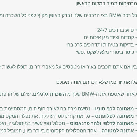
הבטיחות תמיד במקום הראשון
כל רכב BMW בצי הרכבים שלנו נבדק באופן מקיף לפני כל השכרה ומצויד בכל הדרוש לנסיעה בטוחה:
• סיוע בדרכים 24/7
• קסדות וציוד מגן איכותיים
• בדיקות בטיחות ותדרוכים לרכיבה
• כיסוי ביטוחי מלא לשקט נפשי
בין אם אתם רוכבים בעיר או מטפסים על מעברי הרים, תוכלו לעשות ז
גלו את יוון כמו שלא הכרתם אותה מעולם
לאחר שאספת את ה-BMW שלך מ
השכרת גלגלים
, עולם של הרפת
•
מאתונה לכף סוניו
– נסיעה מרהיבה לאורך חוף הים, המסתיימת במ
•
מאתונה לפלופונס
– גלו את קורינתוס העתיקה, את נפלויו המקסימה 
•
מאתונה לדלפי ולהר פרנאסוס
– מסלול נופי עשיר במיתולוגיה, היסט
•
אתונה למטורה
– אחד המסלולים הקסומים ביותר ביוון, המוביל למנז