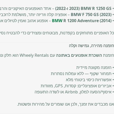
•
BMW R 1250 GS (2023 ו-2022)
– אחד האופנועים האיקוניים והרב-
•
BMW F 750 GS (2023)
– אופציה קלה וזריזה יותר, מושלמת לרוכבי
•
R 1200 Adventure (2014)
BMW
– אופנוע אהוב ואמין לטיולים ארוכ
כל האופניים מתוחזקים בקפדנות, מבוטחים ומצוידים כדי להבטיח נסי
הזמנה מהירה, גמישה וקלה
הזמנת
השכרת אופנועים באתונה
עם Wheely Rentals הוא חלק ונוח. פשוט בקרו באתר
• הזמנה מקוונת מיידית
• תמחור שקוף — ללא עמלות נסתרות
• אפשרויות כיסוי ביטוחי מלא
• אביזרים אופציונליים: קסדות, GPS, מזוודות
• איסוף/הסעה למלון, Airbnb או לשדה התעופה
אנו מכבדים את זמנך, ולכן אנו שומרים על מהירות ופשטות.