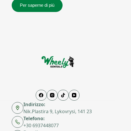
Per saperne di più
Indirizzo:
Nik.Plastira 9, Lykovrysi, 141 23
Telefono:
+30 6937448077