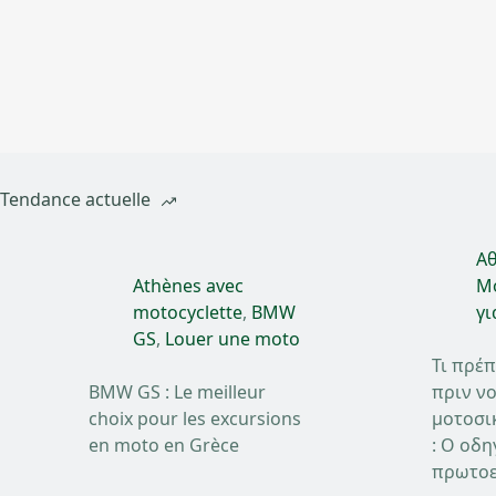
Tendance actuelle
Αθ
Athènes avec
Mo
motocyclette
,
BMW
γι
GS
,
Louer une moto
Τι πρέπ
BMW GS : Le meilleur
πριν νο
choix pour les excursions
μοτοσι
en moto en Grèce
: Ο οδη
πρωτοε