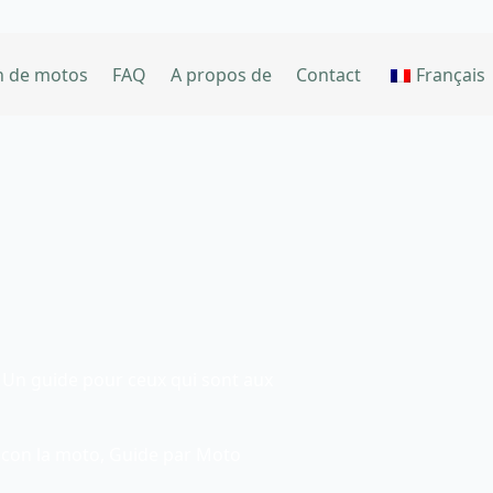
n de motos
FAQ
A propos de
Contact
Français
: Un guide pour ceux qui sont aux
 con la moto
,
Guide par Moto