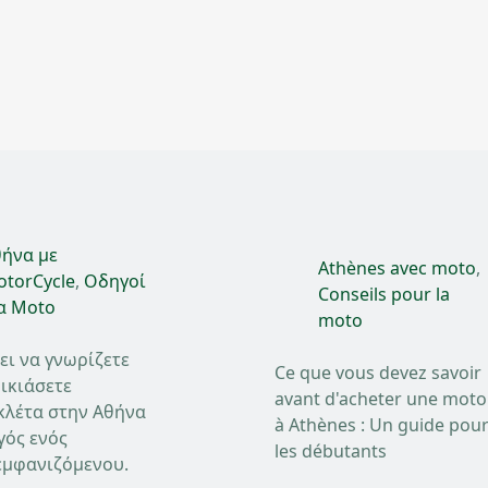
ήνα με
Athènes avec moto
,
torCycle
,
Οδηγοί
Conseils pour la
α Moto
moto
ει να γνωρίζετε
Ce que vous devez savoir
ικιάσετε
avant d'acheter une moto
κλέτα στην Αθήνα
à Athènes : Un guide pou
γός ενός
les débutants
μφανιζόμενου.